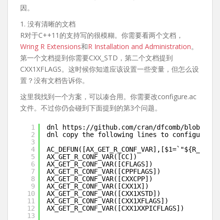
因。
1. 没有清晰的文档
R对于C++11的支持写的很模糊。你需要看两个文档，
Wring R Extensions
和
R Installation and Administration
。
第一个文档提到你需要CXX_STD，第二个文档提到
CXX1XFLAGS。这时候你知道应该设置一些变量，但怎么设
置？没有文档告诉你。
这里我找到一个方案，可以凑合用。你需要改configure.ac
文件。不过你仍会碰到下面提到的第3个问题。
1
dnl 
https://github.com/cran/dfcomb/blob/mast
2
dnl copy the following lines to configure.ac
3
4
AC_DEFUN([AX_GET_R_CONF_VAR],[$1=`"${R_HOME}
5
AX_GET_R_CONF_VAR([CC])
6
AX_GET_R_CONF_VAR([CFLAGS])
7
AX_GET_R_CONF_VAR([CPPFLAGS])
8
AX_GET_R_CONF_VAR([CXXCPP])
9
AX_GET_R_CONF_VAR([CXX1X])
10
AX_GET_R_CONF_VAR([CXX1XSTD])
11
AX_GET_R_CONF_VAR([CXX1XFLAGS])
12
AX_GET_R_CONF_VAR([CXX1XXPICFLAGS])
13