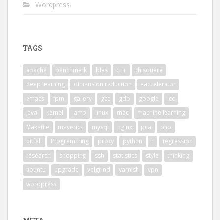
Wordpress
TAGS
apache
benchmark
blas
c++
chisquare
deep learning
dimension reduction
eaccelerator
emacs
fpm
gallery
gcc
gdb
google
icc
java
kernel
lamp
linux
mac
machine learning
Makefile
maverick
mysql
nginx
pca
php
pitfall
Programming
proxy
python
r
regression
research
shopping
ssh
statistics
style
thinking
ubuntu
upgrade
valgrind
varnish
vpn
wordpress