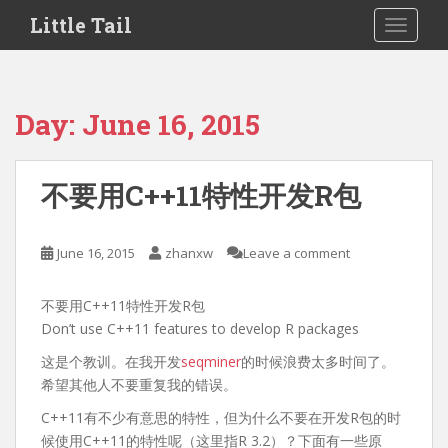
S
Little Tail
TOGGLE
k
i
p
t
Day:
June 16, 2015
o
m
a
不要用C++11特性开发R包
i
n
c
June 16, 2015
zhanxw
Leave a comment
o
n
不要用C++11特性开发R包
t
Don’t use C++11 features to develop R packages
e
n
这是个教训。在我开发
seqminer
的时候浪费太多时间了。
t
希望其他人不要重复我的错误。
C++11有不少有意思的特性，但为什么不要在开发R包的时
候使用C++11的特性呢（这里指R 3.2）？下面有一些原