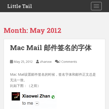
S
Little Tail
TOGGLE
k
i
p
t
Month:
May 2012
o
m
a
Mac Mail 邮件签名的字体
i
n
c
May 25, 2012
zhanxw
2 Comments
o
n
Mac Mail设置邮件签名的时候，签名字体和邮件正文总是
t
无法一致。
e
比如下图：（之前）
n
t