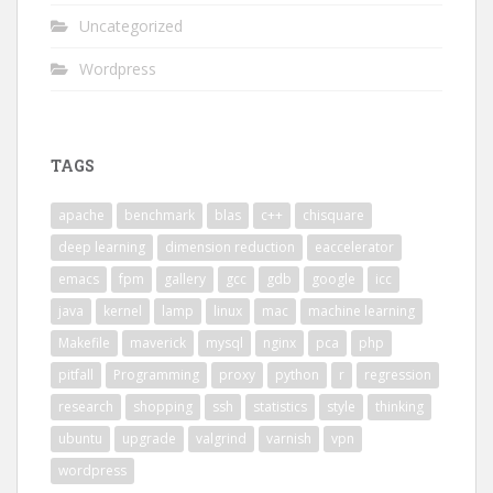
Uncategorized
Wordpress
TAGS
apache
benchmark
blas
c++
chisquare
deep learning
dimension reduction
eaccelerator
emacs
fpm
gallery
gcc
gdb
google
icc
java
kernel
lamp
linux
mac
machine learning
Makefile
maverick
mysql
nginx
pca
php
pitfall
Programming
proxy
python
r
regression
research
shopping
ssh
statistics
style
thinking
ubuntu
upgrade
valgrind
varnish
vpn
wordpress