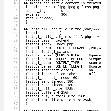
40
## Images and static content is treated diff
41
location ~* ^.+.(jpg|jpeg|gif|css|png|js|ic
42
access_log        off;
43
expires           30d;
44
root /var/www;
45
}
46
47
## Parse all .php file in the /var/www direc
48
location ~ .php$ {
49
fastcgi_split_path_info ^(.+\.php)(.*)$;
50
fastcgi_pass   backend;
51
fastcgi_index  index.php;
52
fastcgi_param  SCRIPT_FILENAME  /var/www$fa
53
include fastcgi_params;
54
fastcgi_param  QUERY_STRING     $query_stri
55
fastcgi_param  REQUEST_METHOD   $request_me
56
fastcgi_param  CONTENT_TYPE     $content_ty
57
fastcgi_param  CONTENT_LENGTH   $content_le
58
fastcgi_intercept_errors        on;
59
fastcgi_ignore_client_abort     off;
60
fastcgi_connect_timeout 60;
61
fastcgi_send_timeout 180;
62
fastcgi_read_timeout 180;
63
fastcgi_buffer_size 128k;
64
fastcgi_buffers 4 256k;
65
fastcgi_busy_buffers_size 256k;
66
fastcgi_temp_file_write_size 256k;
67
}
68