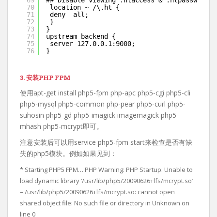
69
## Disable viewing .htaccess & .htpassword
70
location ~ /\.ht {
71
deny  all;
72
}
73
}
74
upstream backend {
75
server 127.0.0.1:9000;
76
}
3. 安装PHP FPM
使用apt-get install php5-fpm php-apc php5-cgi php5-cli
php5-mysql php5-common php-pear php5-curl php5-
suhosin php5-gd php5-imagick imagemagick php5-
mhash php5-mcrypt即可。
注意安装后可以用service php5-fpm start来检查是否有缺
失的php5模块。例如如果见到：
* Starting PHP5 FPM… PHP Warning: PHP Startup: Unable to
load dynamic library ‘/usr/lib/php5/20090626+lfs/mcrypt.so’
– /usr/lib/php5/20090626+lfs/mcrypt.so: cannot open
shared object file: No such file or directory in Unknown on
line 0