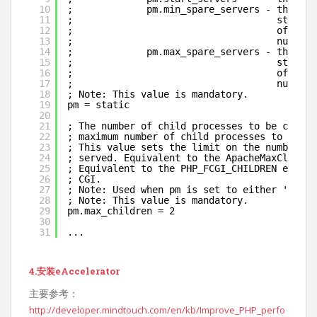
10
;             pm.min_spare_servers - the min
11
;                                    state (
12
;                                    of 'idl
13
;                                    number 
14
;             pm.max_spare_servers - the max
15
;                                    state (
16
;                                    of 'idl
17
;                                    number 
18
; Note: This value is mandatory.
19
pm = static
20
21
; The number of child processes to be create
22
; maximum number of child processes to be cr
23
; This value sets the limit on the number of
24
; served. Equivalent to the ApacheMaxClients
25
; Equivalent to the PHP_FCGI_CHILDREN enviro
26
; CGI.
27
; Note: Used when pm is set to either 'stati
28
; Note: This value is mandatory.
29
pm.max_children = 2
30
31
...
4.安装eAccelerator
主要参考：
http://developer.mindtouch.com/en/kb/Improve_PHP_perfo