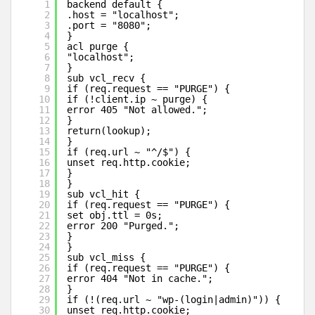
1
backend default {
2
.host = "localhost";
3
.port = "8080";
4
}
5
acl purge {
6
"localhost";
7
}
8
sub vcl_recv {
9
if (req.request == "PURGE") {
10
if (!client.ip ~ purge) {
11
error 405 "Not allowed.";
12
}
13
return(lookup);
14
}
15
if (req.url ~ "^/$") {
16
unset req.http.cookie;
17
}
18
}
19
sub vcl_hit {
20
if (req.request == "PURGE") {
21
set obj.ttl = 0s;
22
error 200 "Purged.";
23
}
24
}
25
sub vcl_miss {
26
if (req.request == "PURGE") {
27
error 404 "Not in cache.";
28
}
29
if (!(req.url ~ "wp-(login|admin)")) {
30
unset req.http.cookie;