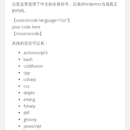
注意这里使用了中文的全角括号，以免Wordpress当成真正
的代码。
【sourcecode language=”css”】
your code here
【/sourcecode】
具体的语言可以有：
actionscript3
bash
coldfusion
cpp
csharp
css
delphi
erlang
fsharp
diff
groovy
javascript