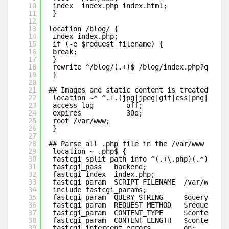
10
index  index.php index.html;
11
}
12
13
location /blog/ {
14
index index.php;
15
if (-e $request_filename) {
16
break;
17
}
18
rewrite ^/blog/(.+)$ /blog/index.php?q=$1 l
19
}
20
21
## Images and static content is treated diff
22
location ~* ^.+.(jpg|jpeg|gif|css|png|js|ic
23
access_log        off;
24
expires           30d;
25
root /var/www;
26
}
27
28
## Parse all .php file in the /var/www direc
29
location ~ .php$ {
30
fastcgi_split_path_info ^(.+\.php)(.*)$;
31
fastcgi_pass   backend;
32
fastcgi_index  index.php;
33
fastcgi_param  SCRIPT_FILENAME  /var/www$fa
34
include fastcgi_params;
35
fastcgi_param  QUERY_STRING     $query_stri
36
fastcgi_param  REQUEST_METHOD   $request_me
37
fastcgi_param  CONTENT_TYPE     $content_ty
38
fastcgi_param  CONTENT_LENGTH   $content_le
39
fastcgi_intercept_errors        on;