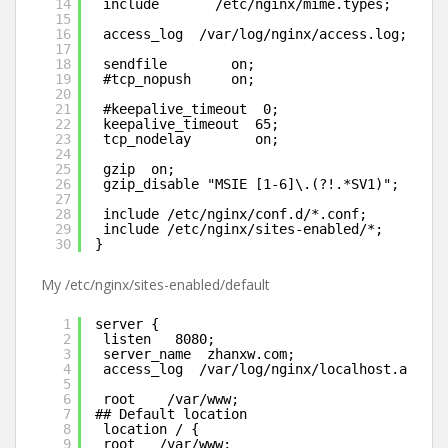
14
include       /etc/nginx/mime.types;
15
16
access_log  /var/log/nginx/access.log;
17
18
sendfile        on;
19
#tcp_nopush     on;
20
21
#keepalive_timeout  0;
22
keepalive_timeout  65;
23
tcp_nodelay        on;
24
25
gzip  on;
26
gzip_disable "MSIE [1-6]\.(?!.*SV1)";
27
28
include /etc/nginx/conf.d/*.conf;
29
include /etc/nginx/sites-enabled/*;
30
}
My /etc/nginx/sites-enabled/default
1
server {
2
listen   8080;
3
server_name  zhanxw.com;
4
access_log  /var/log/nginx/localhost.access
5
6
root    /var/www;
7
## Default location
8
location / {
9
root   /var/www;