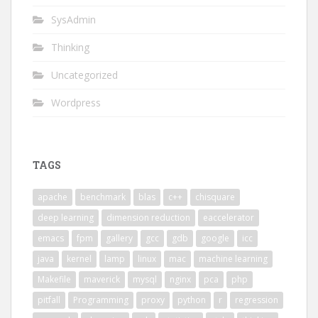
SysAdmin
Thinking
Uncategorized
Wordpress
TAGS
apache
benchmark
blas
c++
chisquare
deep learning
dimension reduction
eaccelerator
emacs
fpm
gallery
gcc
gdb
google
icc
java
kernel
lamp
linux
mac
machine learning
Makefile
maverick
mysql
nginx
pca
php
pitfall
Programming
proxy
python
r
regression