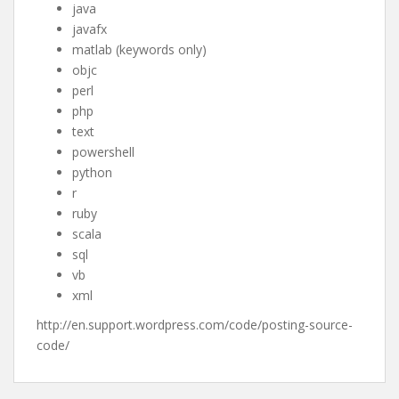
java
javafx
matlab (keywords only)
objc
perl
php
text
powershell
python
r
ruby
scala
sql
vb
xml
http://en.support.wordpress.com/code/posting-source-
code/