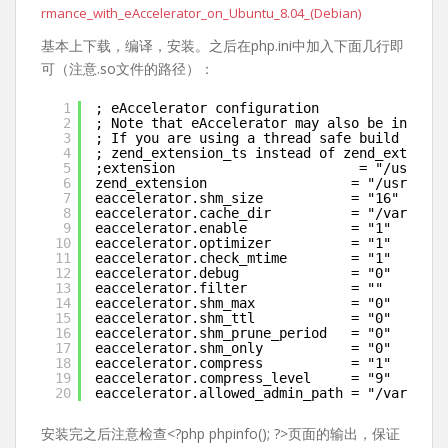
rmance_with_eAccelerator_on_Ubuntu_8.04_(Debian)
基本上下载，编译，安装。之后在php.ini中加入下面几行即
可（注意.so文件的路径）：
1
; eAccelerator configuration
2
; Note that eAccelerator may also be install
3
; If you are using a thread safe build of PH
4
; zend_extension_ts instead of zend_extensio
5
;extension                       = "/usr/lib
6
zend_extension                  = "/usr/lib/
7
eaccelerator.shm_size           = "16"
8
eaccelerator.cache_dir          = "/var/cach
9
eaccelerator.enable             = "1"
10
eaccelerator.optimizer          = "1"
11
eaccelerator.check_mtime        = "1"
12
eaccelerator.debug              = "0"
13
eaccelerator.filter             = ""
14
eaccelerator.shm_max            = "0"
15
eaccelerator.shm_ttl            = "0"
16
eaccelerator.shm_prune_period   = "0"
17
eaccelerator.shm_only           = "0"
18
eaccelerator.compress           = "1"
19
eaccelerator.compress_level     = "9"
20
eaccelerator.allowed_admin_path = "/var/www/
安装完之后注意检查<?php phpinfo(); ?>页面的输出，保证