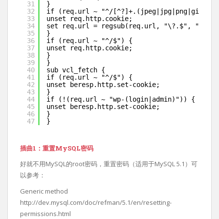
31
}
32
if (req.url ~ "^/[^?]+.(jpeg|jpg|png|gif|ico
33
unset req.http.cookie;
34
set req.url = regsub(req.url, "\?.$", "");
35
}
36
if (req.url ~ "^/$") {
37
unset req.http.cookie;
38
}
39
}
40
sub vcl_fetch {
41
if (req.url ~ "^/$") {
42
unset beresp.http.set-cookie;
43
}
44
if (!(req.url ~ "wp-(login|admin)")) {
45
unset beresp.http.set-cookie;
46
}
47
}
插曲1：重置MySQL密码
好就不用MySQL的root密码，重置密码（适用于MySQL 5.1）可
以参考：
Generic method
http://dev.mysql.com/doc/refman/5.1/en/resetting-
permissions.html