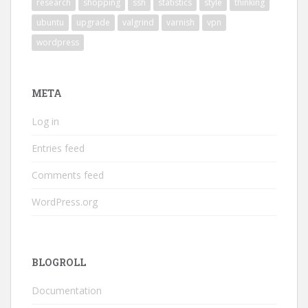
research
shopping
ssh
statistics
style
thinking
ubuntu
upgrade
valgrind
varnish
vpn
wordpress
META
Log in
Entries feed
Comments feed
WordPress.org
BLOGROLL
Documentation