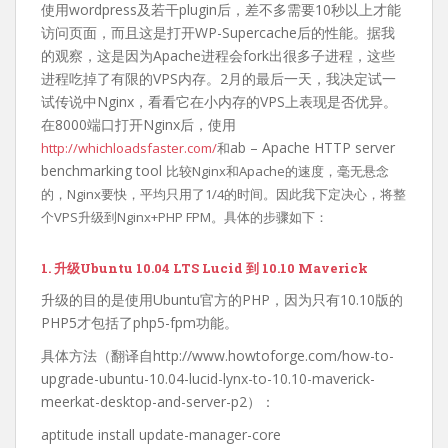
使用wordpress及若干plugin后，差不多需要10秒以上才能
访问页面，而且这是打开WP-Supercache后的性能。据我
的观察，这是因为Apache进程会fork出很多子进程，这些
进程吃掉了有限的VPS内存。2月的最后一天，我决定试一
试传说中Nginx，看看它在小内存的VPS上表现是否优异。
在8000端口打开Nginx后，使用
ab – Apache HTTP server
http://whichloadsfaster.com/
和
benchmarking tool
比较Nginx和Apache的速度，毫无悬念
的，Nginx要快，平均只用了1/4的时间。因此我下定决心，将整
个VPS升级到Nginx+PHP FPM。具体的步骤如下：
1. 升级Ubuntu 10.04 LTS Lucid 到 10.10 Maverick
升级的目的是使用Ubuntu官方的PHP，因为只有10.10版的
PHP5才包括了php5-fpm功能。
具体方法（翻译自http://www.howtoforge.com/how-to-
upgrade-ubuntu-10.04-lucid-lynx-to-10.10-maverick-
meerkat-desktop-and-server-p2）：
aptitude install update-manager-core