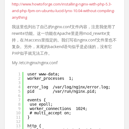
http://www.howtoforge.com/installing-nginx-with-php-5.3-
and-php-fpm-on-ubuntu-lucid-lynx-10.04-without-compiling-
anything
我这里也列出了自己的nginx.conf文件内容，注意我使用了
rewrite功能。这一功能在Apache里是用mod_rewrite支
持，在.htaccess里指定的。我们写在nginx.conf文件里也不
复杂。另外，末尾的backend语句似乎是必须的，没有它
PHP似乎就无法工作。
My /etc/nginx/nginx.conf
1
user www-data;
2
worker_processes  1;
3
4
error_log  /var/log/nginx/error.log;
5
pid        /var/run/nginx.pid;
6
7
events {
8
use epoll;
9
worker_connections  1024;
10
# multi_accept on;
11
}
12
13
http {