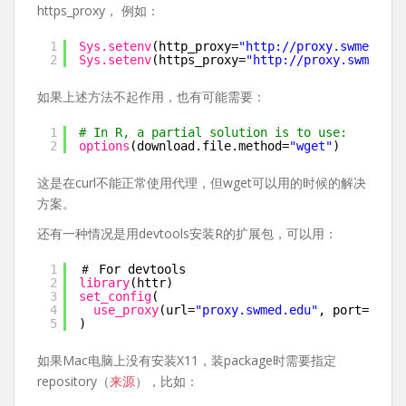
https_proxy， 例如：
1
Sys.setenv
(http_proxy=
"
http://proxy.swmed.edu
2
Sys.setenv
(https_proxy=
"
http://proxy.swmed.ed
如果上述方法不起作用，也有可能需要：
1
# In R, a partial solution is to use:
2
options
(download.file.method=
"wget"
)
这是在curl不能正常使用代理，但wget可以用的时候的解决
方案。
还有一种情况是用devtools安装R的扩展包，可以用：
1
＃ For devtools
2
library
(httr)
3
set_config
(
4
use_proxy
(url=
"proxy.swmed.edu"
, port=3128)
5
)
如果Mac电脑上没有安装X11，装package时需要指定
repository（
来源
），比如：