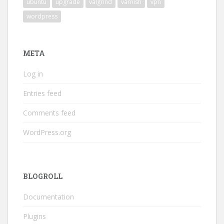
ubuntu
upgrade
valgrind
varnish
vpn
wordpress
META
Log in
Entries feed
Comments feed
WordPress.org
BLOGROLL
Documentation
Plugins