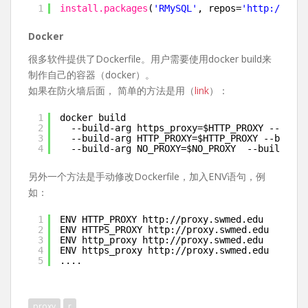
1
install.packages
(
'RMySQL'
, repos=
'
http://cran
Docker
很多软件提供了Dockerfile。用户需要使用docker build来
制作自己的容器（docker）。
如果在防火墙后面， 简单的方法是用（
link
）：
1
docker build 
2
--build-arg https_proxy=$HTTP_PROXY --build
3
--build-arg HTTP_PROXY=$HTTP_PROXY --build-
4
--build-arg NO_PROXY=$NO_PROXY  --build-arg
另外一个方法是手动修改Dockerfile，加入ENV语句，例
如：
1
ENV HTTP_PROXY 
http://proxy.swmed.edu
2
ENV HTTPS_PROXY 
http://proxy.swmed.edu
3
ENV http_proxy 
http://proxy.swmed.edu
4
ENV https_proxy 
http://proxy.swmed.edu
5
....
proxy
r