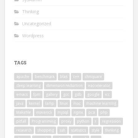
Thinking
Uncategorized
Wordpress
TAGS
apache
benchmark
blas
c++
chisquare
deep learning
dimension reduction
eaccelerator
emacs
fpm
gallery
gcc
gdb
google
icc
java
kernel
lamp
linux
mac
machine learning
Makefile
maverick
mysql
nginx
pca
php
pitfall
Programming
proxy
python
r
regression
research
shopping
ssh
statistics
style
thinking