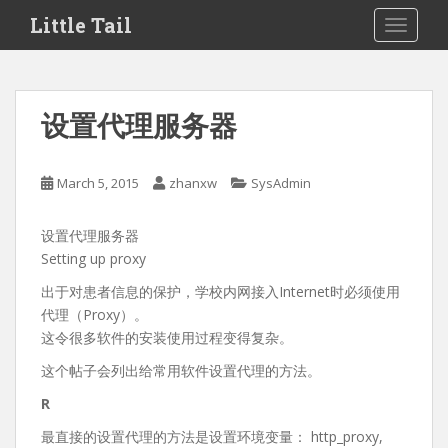
S
Little Tail
TOGGLE
k
i
p
t
设置代理服务器
o
m
a
March 5, 2015
zhanxw
SysAdmin
i
n
设置代理服务器
c
Setting up proxy
o
n
出于对患者信息的保护，学校内网接入Internet时必须使用
t
代理（Proxy）。
e
这令很多软件的安装使用过程变得复杂。
n
这个帖子会列出给常用软件设置代理的方法。
t
R
最直接的设置代理的方法是设置环境变量： http_proxy,