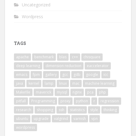
Uncategorized
Wordpress
TAGS
apache
benchmark
blas
c++
chisquare
deep learning
dimension reduction
eaccelerator
emacs
fpm
gallery
gcc
gdb
google
icc
java
kernel
lamp
linux
mac
machine learning
Makefile
maverick
mysql
nginx
pca
php
pitfall
Programming
proxy
python
r
regression
research
shopping
ssh
statistics
style
thinking
ubuntu
upgrade
valgrind
varnish
vpn
wordpress