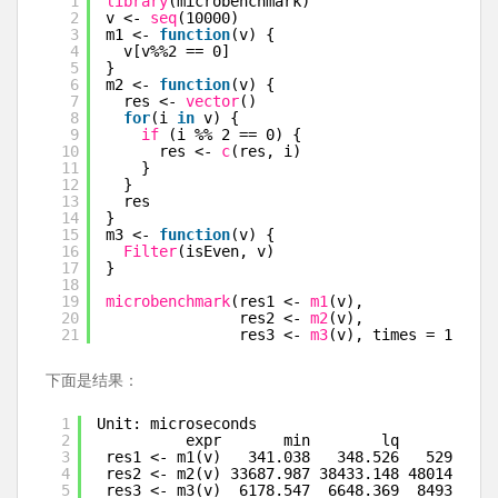
1
library
(microbenchmark)
2
v <- 
seq
(10000)
3
m1 <- 
function
(v) {
4
v[v%%2 == 0]
5
}
6
m2 <- 
function
(v) {
7
res <- 
vector
()
8
for
(i 
in
v) {
9
if 
(i %% 2 == 0) {
10
res <- 
c
(res, i)
11
}
12
}
13
res
14
}
15
m3 <- 
function
(v) {
16
Filter
(isEven, v)
17
}
18
19
microbenchmark
(res1 <- 
m1
(v),
20
res2 <- 
m2
(v),
21
res3 <- 
m3
(v), times = 1000)
下面是结果：
1
Unit: microseconds
2
expr       min        lq       mean
3
res1 <- m1(v)   341.038   348.526   529.9475
4
res2 <- m2(v) 33687.987 38433.148 48014.3656
5
res3 <- m3(v)  6178.547  6648.369  8493.9365