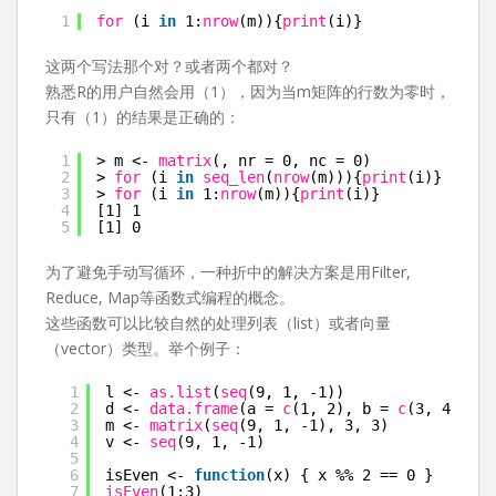
1
for 
(i 
in
1:
nrow
(m)){
print
(i)}
这两个写法那个对？或者两个都对？
熟悉R的用户自然会用（1），因为当m矩阵的行数为零时，
只有（1）的结果是正确的：
1
> m <- 
matrix
(, nr = 0, nc = 0)
2
> 
for 
(i 
in
seq_len
(
nrow
(m))){
print
(i)}
3
> 
for 
(i 
in
1:
nrow
(m)){
print
(i)}
4
[1] 1
5
[1] 0
为了避免手动写循环，一种折中的解决方案是用Filter,
Reduce, Map等函数式编程的概念。
这些函数可以比较自然的处理列表（list）或者向量
（vector）类型。举个例子：
1
l <- 
as.list
(
seq
(9, 1, -1))
2
d <- 
data.frame
(a = 
c
(1, 2), b = 
c
(3, 4))
3
m <- 
matrix
(
seq
(9, 1, -1), 3, 3)
4
v <- 
seq
(9, 1, -1)
5
6
isEven <- 
function
(x) { x %% 2 == 0 }
7
isEven
(1:3)