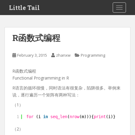
S
Little Tail
TOGGLE
k
i
p
t
R函数式编程
o
m
a
February 3, 2015
zhanxw
Programming
i
n
R函数式编程
c
Functional Programming in R
o
n
R语言的循环很慢，同时语法有很复杂，陷阱很多。举例来
t
说，逐行遍历一个矩阵有两种写法：
e
（1）
n
t
1
for 
(i 
in
seq_len
(
nrow
(m))){
print
(i)}
（2）