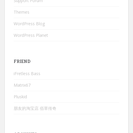
Support Forum
Themes
WordPress Blog
WordPress Planet
FRIEND
iFretless Bass
Matrix67
Pluskid
朋友的淘宝店 佰草传奇