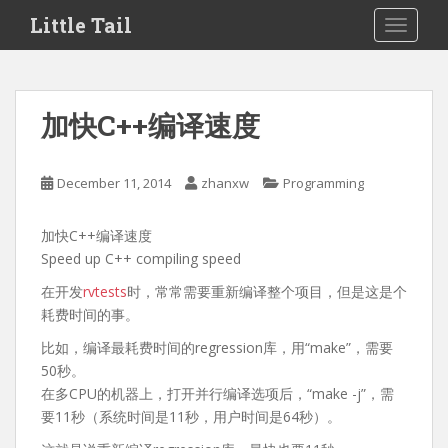
S
Little Tail
TOGGLE
k
i
p
t
加快C++编译速度
o
m
a
December 11, 2014
zhanxw
Programming
i
n
加快C++编译速度
c
Speed up C++ compiling speed
o
n
在开发
rvtests
时，常常需要重新编译整个项目，但是这是个
t
耗费时间的事。
e
比如，编译最耗费时间的regression库，用“make”，需要
n
50秒。
t
在多CPU的机器上，打开并行编译选项后，“make -j”，需
要11秒（系统时间是11秒，用户时间是64秒）。