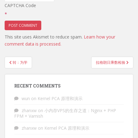
CAPTCHA Code
*
This site uses Akismet to reduce spam.
Learn how your
comment data is processed.
Post
转：为学
拉格朗日乘数检验
navigation
RECENT COMMENTS
wun
on
Kernel PCA 原理和演示
zhanxw
on
小内存VPS的生存之道：Nginx + PHP
FPM + Varnish
zhanxw
on
Kernel PCA 原理和演示