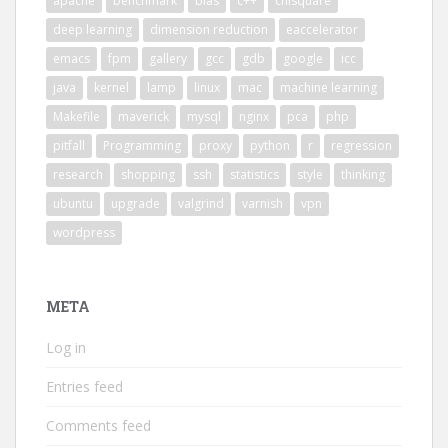
apache
benchmark
blas
c++
chisquare
deep learning
dimension reduction
eaccelerator
emacs
fpm
gallery
gcc
gdb
google
icc
java
kernel
lamp
linux
mac
machine learning
Makefile
maverick
mysql
nginx
pca
php
pitfall
Programming
proxy
python
r
regression
research
shopping
ssh
statistics
style
thinking
ubuntu
upgrade
valgrind
varnish
vpn
wordpress
META
Log in
Entries feed
Comments feed