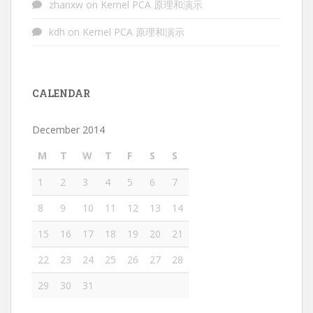
zhanxw
on
Kernel PCA 原理和演示
kdh
on
Kernel PCA 原理和演示
CALENDAR
December 2014
M
T
W
T
F
S
S
1
2
3
4
5
6
7
8
9
10
11
12
13
14
15
16
17
18
19
20
21
22
23
24
25
26
27
28
29
30
31