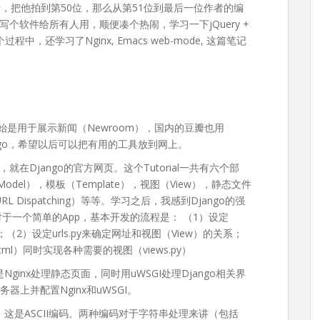
，把他拍到第50位，那么从第51位到最后一位作者的编
个软件给所有人用，顺便凑个热闹，学习一下jQuery +
过程中，还学习了Nginx, Emacs web-mode, 这篇笔记
最开始是用于展示新闻（Newroom），国内的豆瓣也用
Django，希望以后可以把有用的工具放到网上。
l，就在Django的官方网页。这个Tutorial一共有六个部
odel），模板（Template），视图（View），静态文件
L Dispatching）等等。学习之后，我感到Django的强
对于一个简单的App，基本开发的流程是： （1）设定
新的app ；（2）设定urls.py来确定网址和视图（View）的关系；
X.html）同时实现各种需要的视图（views.py）
Nginx处理静态页面，同时用uWSGI处理Django相关界
器上并配置Nginx和uWSGI。
r()，这是ASCII编码。两种编码对于字符串处理来讲（包括