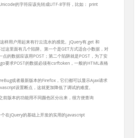
，Unicode的字符应该先转成UTF-8字符，比如： print
这样用户用起来有行云流水的感觉。jQuery有.get 和
。不过这里面有几个陷阱。第一个是GET方式适合小数据，对
大一点的数据应该用POST；第二个陷阱就是POST，为了安
y），Django要求POST的数据必须有csrftoken，一般的HTML表格
ireBug或者最新版本的Firefox，它们都可以显示Ajax请求
avascript设置断点，这就更加降低了调试的难度。
.9以及之前版本的功能用不同颜色区分出来，很方便查询
在jQuery的基础上开发的实用的javascript