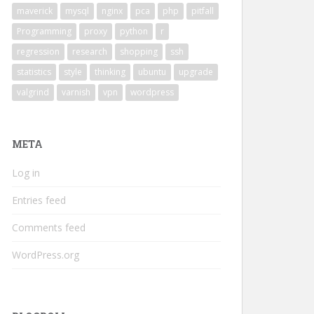
maverick
mysql
nginx
pca
php
pitfall
Programming
proxy
python
r
regression
research
shopping
ssh
statistics
style
thinking
ubuntu
upgrade
valgrind
varnish
vpn
wordpress
META
Log in
Entries feed
Comments feed
WordPress.org