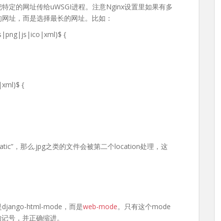
来把特定的网址传给uWSGI进程。注意Nginx设置里如果有多
先匹配的网址，而是选择最长的网址。比如：
ss|png|js|ico|xml)$ {
|xml)$ {
or/static”，那么.jpg之类的文件会被第二个location处理，这
ango-html-mode，而是
web-mode
。只有这个mode
 %}”这样的记号，并正确缩进。