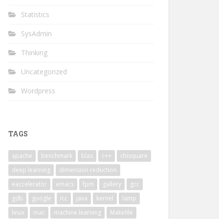
Statistics
SysAdmin
Thinking
Uncategorized
Wordpress
TAGS
apache
benchmark
blas
c++
chisquare
deep learning
dimension reduction
eaccelerator
emacs
fpm
gallery
gcc
gdb
google
icc
java
kernel
lamp
linux
mac
machine learning
Makefile