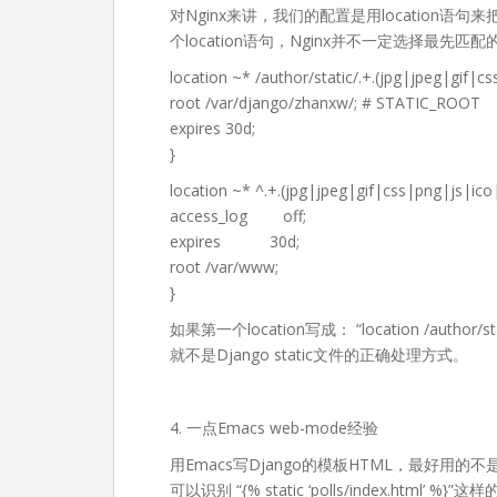
对Nginx来讲，我们的配置是用location语句
个location语句，Nginx并不一定选择最
location ~* /author/static/.+.(jpg|jpeg|gif|c
root /var/django/zhanxw/; # STATIC_ROOT
expires 30d;
}
location ~* ^.+.(jpg|jpeg|gif|css|png|js|ico
access_log off;
expires 30d;
root /var/www;
}
如果第一个location写成： “location /auth
就不是Django static文件的正确处理方式。
4. 一点Emacs web-mode经验
用Emacs写Django的模板HTML，最好用的不是dj
可以识别 “{% static ‘polls/index.html’