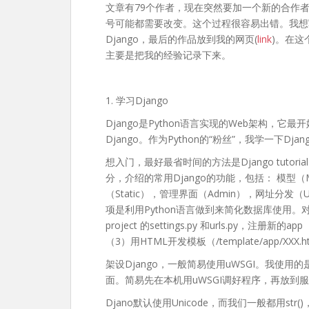
文章有79个作者，现在突然要加一个新的合作者
号可能都需要改变。这个过程很容易出错。我想写
Django，最后的作品放到我的网页(
link
)。在这个
主要是把我的经验记录下来。
1. 学习Django
Django是Python语言实现的Web架构，它
Django。作为Python的“粉丝”，我学一下
想入门，最好最省时间的方法是Django tutoria
分，介绍的常用Django的功能，包括： 模型（M
（Static），管理界面（Admin），网址分发（UR
项是利用Python语言做到来简化数据库使用。
project 的settings.py 和urls.py，注册
（3）用HTML开发模板（/template/app/XX
架设Django，一般简易使用uWSGI。我使用的是
面。简易先在本机用uWSGI调好程序，再放到服务
Djano默认使用Unicode，而我们一般都用st