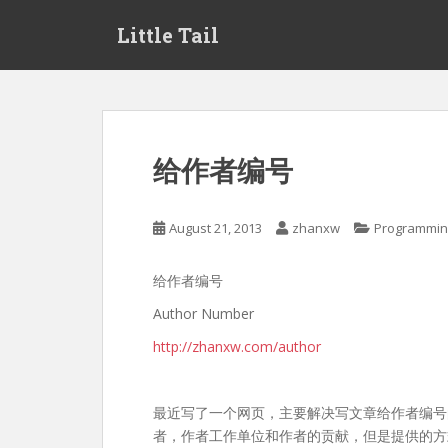
S
Little Tail
k
i
p
t
o
m
给作者编号
a
i
n
August 21, 2013
zhanxw
Programmin
c
o
给作者编号
n
t
Author Number
e
http://zhanxw.com/author
n
t
最近写了一个网页，主要解决写文章给作者编号
者，作者工作单位和作者的贡献，但是提供的方