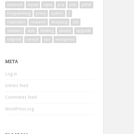
maverick
mysql
nginx
pca
php
pitfall
Programming
proxy
python
r
regression
research
shopping
ssh
statistics
style
thinking
ubuntu
upgrade
valgrind
varnish
vpn
wordpress
META
Log in
Entries feed
Comments feed
WordPress.org