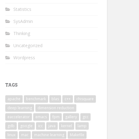
Statistics
SysAdmin
Thinking
Uncategorized
Wordpress
TAGS
apache
benchmark
blas
c++
chisquare
deep learning
dimension reduction
eaccelerator
emacs
fpm
gallery
gcc
gdb
google
icc
java
kernel
lamp
linux
mac
machine learning
Makefile