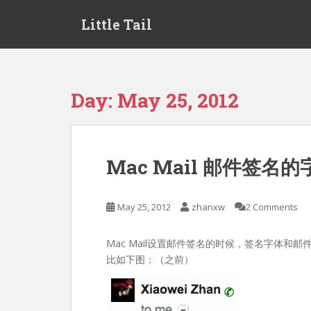
S
Little Tail
k
i
p
t
o
Day:
May 25, 2012
m
a
i
n
Mac Mail 邮件签名的
c
o
n
May 25, 2012
zhanxw
2 Comments
t
e
Mac Mail设置邮件签名的时候，签名字体和
n
比如下图：（之前）
t