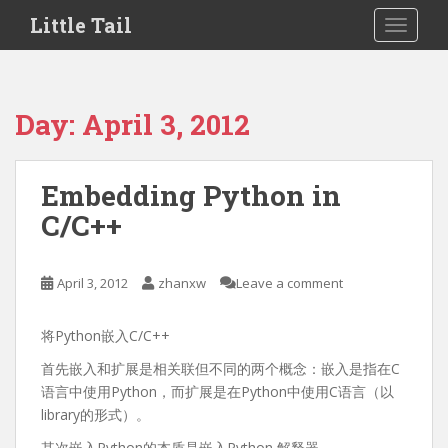
S
Little Tail
TOGGLE
k
i
p
t
Day:
April 3, 2012
o
m
a
Embedding Python in
i
C/C++
n
c
o
April 3, 2012
zhanxw
Leave a comment
n
t
e
将Python嵌入C/C++
n
首先嵌入和扩展是相关联但不同的两个概念：嵌入是指在C
t
语言中使用Python，而扩展是在Python中使用C语言（以
library的形式）。
其次嵌入Python的本质是嵌入Python 解释器