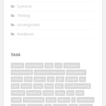
SysAdmin
Thinking
Uncategorized
Wordpress
TAGS
apache
benchmark
blas
c++
chisquare
deep learning
dimension reduction
eaccelerator
emacs
fpm
gallery
gcc
gdb
google
icc
java
kernel
lamp
linux
mac
machine learning
Makefile
maverick
mysql
nginx
pca
php
pitfall
Programming
proxy
python
r
regression