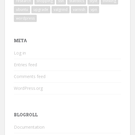
research
shopping
ssh
statistics
style
thinking
ubuntu
upgrade
valgrind
varnish
vpn
wordpress
META
Log in
Entries feed
Comments feed
WordPress.org
BLOGROLL
Documentation