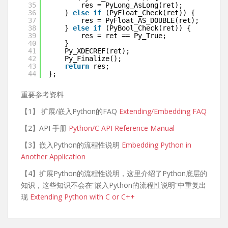
35
res = PyLong_AsLong(ret);
36
} 
else
if
(PyFloat_Check(ret)) {
37
res = PyFloat_AS_DOUBLE(ret);
38
} 
else
if
(PyBool_Check(ret)) {
39
res = ret == Py_True;
40
}
41
Py_XDECREF(ret);
42
Py_Finalize();
43
return
res;
44
};
重要参考资料
【1】 扩展/嵌入Python的FAQ
Extending/Embedding FAQ
【2】API 手册
Python/C API Reference Manual
【3】嵌入Python的流程性说明
Embedding Python in
Another Application
【4】扩展Python的流程性说明，这里介绍了Python底层的
知识，这些知识不会在”嵌入Python的流程性说明”中重复出
现
Extending Python with C or C++