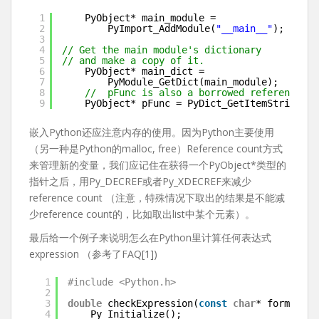
1
PyObject* main_module =
2
PyImport_AddModule(
"__main__"
);
3
4
// Get the main module's dictionary          
5
// and make a copy of it.                    
6
PyObject* main_dict =
7
PyModule_GetDict(main_module);
8
//  pFunc is also a borrowed reference 
9
PyObject* pFunc = PyDict_GetItemString(pD
嵌入Python还应注意内存的使用。因为Python主要使用
（另一种是Python的malloc, free）Reference count方式
来管理新的变量，我们应记住在获得一个PyObject*类型的
指针之后，用Py_DECREF或者Py_XDECREF来减少
reference count （注意，特殊情况下取出的结果是不能减
少reference count的，比如取出list中某个元素）。
最后给一个例子来说明怎么在Python里计算任何表达式
expression （参考了FAQ[1])
1
#include <Python.h>
2
3
double
checkExpression(
const
char
* formular,
4
Py_Initialize();