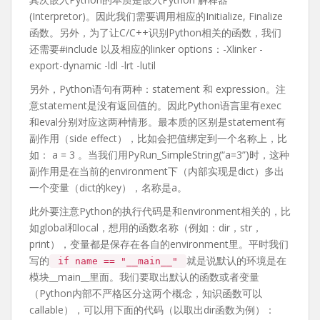
(Interpretor)。因此我们需要调用相应的Initialize, Finalize
函数。另外，为了让C/C++识别Python相关的函数，我们
还需要#include
以及相应的linker options：-Xlinker -
export-dynamic -ldl -lrt -lutil
另外，Python语句有两种：statement 和 expression。注
意statement是没有返回值的。因此Python语言里有exec
和eval分别对应这两种情形。最本质的区别是statement有
副作用（side effect），比如会把值绑定到一个名称上，比
如： a = 3 。当我们用PyRun_SimpleString(“a=3”)时，这种
副作用是在当前的environment下（内部实现是dict）多出
一个变量（dict的key），名称是a。
此外要注意Python的执行代码是和environment相关的，比
如global和local，想用的函数名称（例如：dir，str，
print），变量都是保存在各自的environment里。平时我们
写的
就是说默认的环境是在
if name == "__main__"
模块__main__里面。我们要取出默认的函数或者变量
（Python内部不严格区分这两个概念，知识函数可以
callable），可以用下面的代码（以取出dir函数为例）：