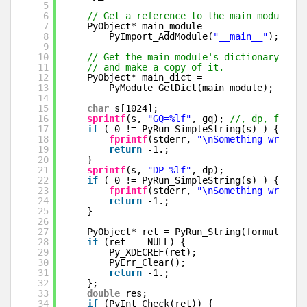
5
6
// Get a reference to the main module.  
7
PyObject* main_module =
8
PyImport_AddModule(
"__main__"
);
9
10
// Get the main module's dictionary     
11
// and make a copy of it.               
12
PyObject* main_dict =
13
PyModule_GetDict(main_module);
14
15
char
s[1024];
16
sprintf
(s, 
"GQ=%lf"
, gq); 
//, dp, formul
17
if
( 0 != PyRun_SimpleString(s) ) { 
// s
18
fprintf
(stderr, 
"\nSomething wrong i
19
return
-1.;
20
}
21
sprintf
(s, 
"DP=%lf"
, dp);
22
if
( 0 != PyRun_SimpleString(s) ) { 
// s
23
fprintf
(stderr, 
"\nSomething wrong i
24
return
-1.;
25
}
26
27
PyObject* ret = PyRun_String(formular, P
28
if
(ret == NULL) {
29
Py_XDECREF(ret);
30
PyErr_Clear();
31
return
-1.;
32
};
33
double
res;
34
if
(PyInt_Check(ret)) {