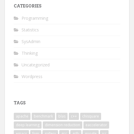
CATEGORIES
Programming
Statistics
SysAdmin
Thinking
Uncategorized
Wordpress
TAGS
apache
benchmark
blas
c++
chisquare
deep learning
dimension reduction
eaccelerator
emacs
fpm
gallery
gcc
gdb
google
icc