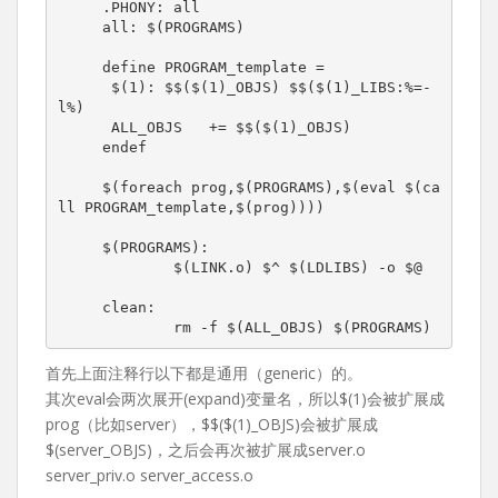
     .PHONY: all

     all: $(PROGRAMS)

     define PROGRAM_template =

      $(1): $$($(1)_OBJS) $$($(1)_LIBS:%=-
l%)

      ALL_OBJS   += $$($(1)_OBJS)

     endef

     $(foreach prog,$(PROGRAMS),$(eval $(ca
ll PROGRAM_template,$(prog))))

     $(PROGRAMS):

             $(LINK.o) $^ $(LDLIBS) -o $@

     clean:

首先上面注释行以下都是通用（generic）的。
其次eval会两次展开(expand)变量名，所以$(1)会被扩展成
prog（比如server），$$($(1)_OBJS)会被扩展成
$(server_OBJS)，之后会再次被扩展成server.o
server_priv.o server_access.o