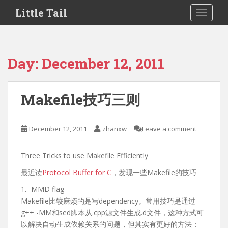
S
Little Tail
TOGGLE
k
i
p
t
Day:
December 12, 2011
o
m
a
Makefile技巧三则
i
n
c
December 12, 2011
zhanxw
Leave a comment
o
n
Three Tricks to use Makefile Efficiently
t
e
最近读
Protocol Buffer for C
，发现一些Makefile的技巧
n
1. -MMD flag
t
Makefile比较麻烦的是写dependency。常用技巧是通过
g++ -MM和sed脚本从.cpp源文件生成.d文件，这种方式可
以解决自动生成依赖关系的问题，但其实有更好的方法：