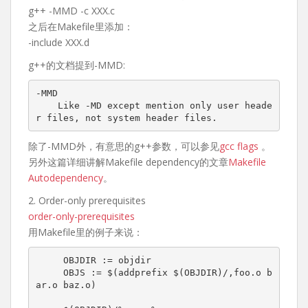
g++ -MMD -c XXX.c
之后在Makefile里添加：
-include XXX.d
g++的文档提到-MMD:
-MMD

    Like -MD except mention only user heade
除了-MMD外，有意思的g++参数，可以参见
gcc flags
。
另外这篇详细讲解Makefile dependency的文章
Makefile
Autodependency
。
2. Order-only prerequisites
order-only-prerequisites
用Makefile里的例子来说：
     OBJDIR := objdir

     OBJS := $(addprefix $(OBJDIR)/,foo.o b
ar.o baz.o)
