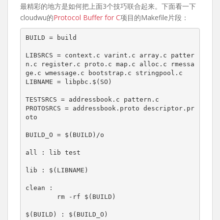
最精彩的地方是如何把上面3个技巧联合起来。下面看一下
cloudwu的
Protocol Buffer for C
项目的Makefile片段：
BUILD = build

LIBSRCS = context.c varint.c array.c patter
n.c register.c proto.c map.c alloc.c rmessa
ge.c wmessage.c bootstrap.c stringpool.c

LIBNAME = libpbc.$(SO)

TESTSRCS = addressbook.c pattern.c

PROTOSRCS = addressbook.proto descriptor.pr
oto

BUILD_O = $(BUILD)/o

all : lib test

lib : $(LIBNAME)

clean :

	rm -rf $(BUILD)

$(BUILD) : $(BUILD_O)
