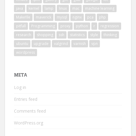
java
kernel
lamp
linux
mac
machine learning
Makefile
maverick
mysql
nginx
pca
php
pitfall
Programming
proxy
python
r
regression
research
shopping
ssh
statistics
style
thinking
ubuntu
upgrade
valgrind
varnish
vpn
wordpress
META
Log in
Entries feed
Comments feed
WordPress.org