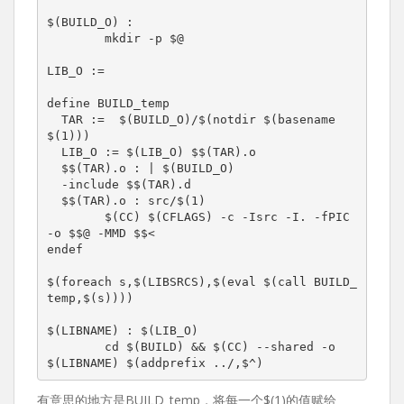
$(BUILD_O) :

	mkdir -p $@

LIB_O :=

define BUILD_temp

  TAR :=  $(BUILD_O)/$(notdir $(basename 
$(1)))

  LIB_O := $(LIB_O) $$(TAR).o

  $$(TAR).o : | $(BUILD_O)

  -include $$(TAR).d

  $$(TAR).o : src/$(1)

	$(CC) $(CFLAGS) -c -Isrc -I. -fPIC 
-o $$@ -MMD $$<

endef

$(foreach s,$(LIBSRCS),$(eval $(call BUILD_
temp,$(s))))

$(LIBNAME) : $(LIB_O)

	cd $(BUILD) && $(CC) --shared -o 
有意思的地方是BUILD_temp，将每一个$(1)的值赋给