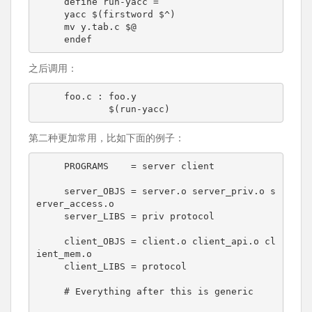
     define run-yacc =

     yacc $(firstword $^)

     mv y.tab.c $@

之后调用：
     foo.c : foo.y

第二种更加常用，比如下面的例子：
     PROGRAMS    = server client

     server_OBJS = server.o server_priv.o s
erver_access.o

     server_LIBS = priv protocol

     client_OBJS = client.o client_api.o cl
ient_mem.o

     client_LIBS = protocol

     # Everything after this is generic
