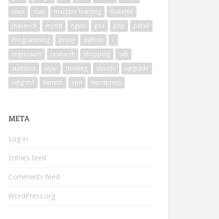
linux
mac
machine learning
Makefile
maverick
mysql
nginx
pca
php
pitfall
Programming
proxy
python
r
regression
research
shopping
ssh
statistics
style
thinking
ubuntu
upgrade
valgrind
varnish
vpn
wordpress
META
Log in
Entries feed
Comments feed
WordPress.org