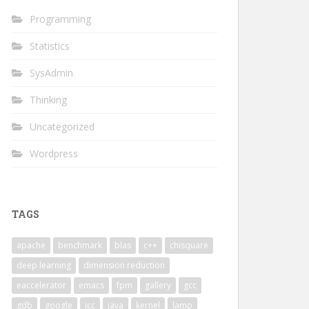
Programming
Statistics
SysAdmin
Thinking
Uncategorized
Wordpress
TAGS
apache
benchmark
blas
c++
chisquare
deep learning
dimension reduction
eaccelerator
emacs
fpm
gallery
gcc
gdb
google
icc
java
kernel
lamp