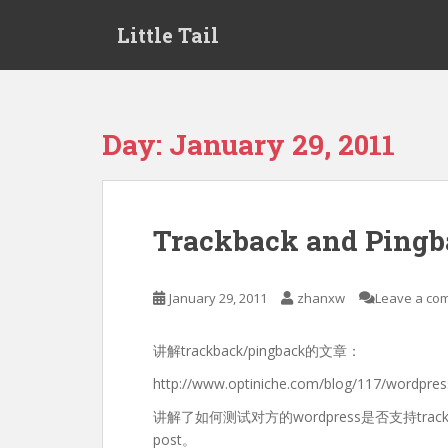
S
Little Tail
k
i
p
t
o
Day:
January 29, 2011
m
a
i
n
Trackback and Ping
c
o
n
January 29, 2011
zhanxw
Leave a co
t
e
讲解trackback/pingback的文章：
n
t
http://www.optiniche.com/blog/117/wordpress
讲解了如何测试对方的wordpress是否支持trackb
post。